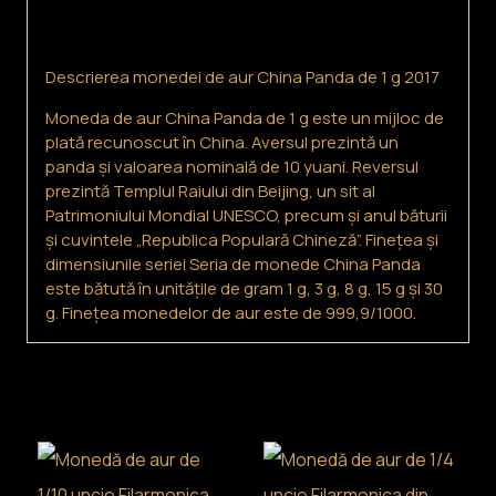
Descriere
2017
Descrierea monedei de aur China Panda de 1 g 2017
Moneda de aur China Panda de 1 g este un mijloc de
plată recunoscut în China. Aversul prezintă un
panda și valoarea nominală de 10 yuani. Reversul
prezintă Templul Raiului din Beijing, un sit al
Patrimoniului Mondial UNESCO, precum și anul băturii
și cuvintele „Republica Populară Chineză”. Finețea și
dimensiunile seriei Seria de monede China Panda
este bătută în unitățile de gram 1 g, 3 g, 8 g, 15 g și 30
g. Finețea monedelor de aur este de 999,9/1000.
Produse similare