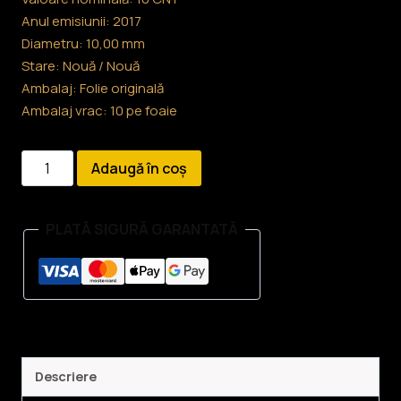
Anul emisiunii: 2017
Diametru: 10,00 mm
Stare: Nouă / Nouă
Ambalaj: Folie originală
Ambalaj vrac: 10 pe foaie
Cantitate
Adaugă în coș
Monedă
de
PLATĂ SIGURĂ GARANTATĂ
aur
de
1
gram
China
Descriere
Panda