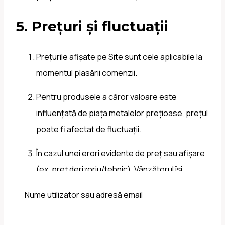
5. Prețuri și fluctuații
Prețurile afișate pe Site sunt cele aplicabile la
momentul plasării comenzii.
Pentru produsele a căror valoare este
influențată de piața metalelor prețioase, prețul
poate fi afectat de fluctuații.
În cazul unei erori evidente de preț sau afișare
(ex. preț derizoriu/tehnic), Vânzătorul își
rezervă dreptul de a anula comanda; dacă ai
Nume utilizator sau adresă email
achitat deja, suma va fi returnată.