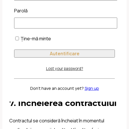
6. Plasarea comenzii
Parolă
Comanda se plasează online, prin finalizarea
procesului de comandă din Site.
Ține-mă minte
Mesajul automat de confirmare a înregistrării
comenzii are caracter informativ.
Vânzătorul poate solicita informații
Lost your password?
suplimentare pentru confirmarea comenzii sau
prevenirea fraudelor, strict în limita necesară.
Don't have an account yet?
Sign up
7. Încheierea contractului
Contractul se consideră încheiat în momentul