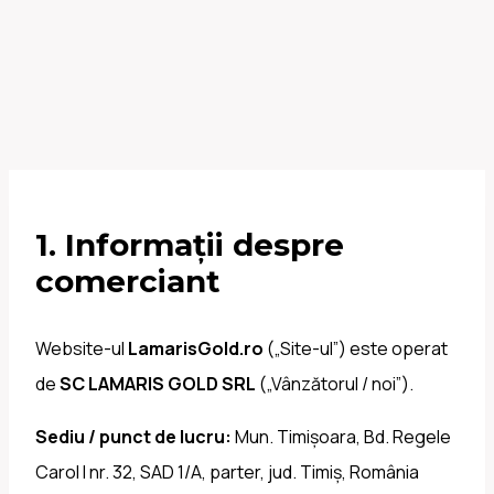
1. Informații despre
comerciant
Website-ul
LamarisGold.ro
(„Site-ul”) este operat
de
SC LAMARIS GOLD SRL
(„Vânzătorul / noi”).
Sediu / punct de lucru:
Mun. Timișoara, Bd. Regele
Carol I nr. 32, SAD 1/A, parter, jud. Timiș, România