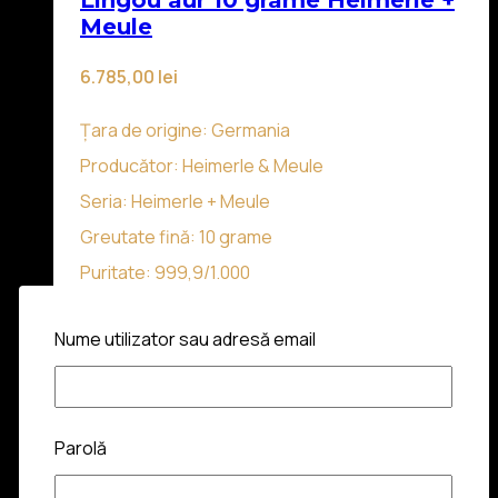
Lingou aur 10 grame Heimerle +
Meule
6.785,00
lei
Țara de origine: Germania
Producător: Heimerle & Meule
Seria: Heimerle + Meule
Greutate fină: 10 grame
Puritate: 999,9/1.000
Stare: Marfă nouă
Nume utilizator sau adresă email
Adaugă în coș
Parolă