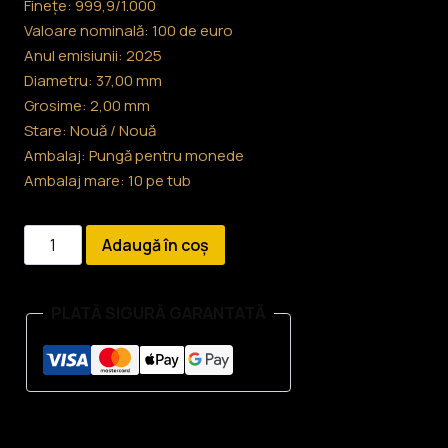
Finețe: 999,9/1.000
Valoare nominală: 100 de euro
Anul emisiunii: 2025
Diametru: 37,00 mm
Grosime: 2,00 mm
Stare: Nouă / Nouă
Ambalaj: Pungă pentru monede
Ambalaj mare: 10 pe tub
Cantitate
Adaugă în coș
Monedă
de
PLATĂ SIGURĂ GARANTATĂ
aur
de
1
uncie