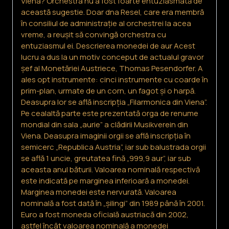
Viena? Orchestra nu a fost foarte entuziasmată de
această sugestie. Doar dna Resel, care era membră
în consiliul de administrație al orchestrei la acea
vreme, a reușit să convingă orchestra cu
entuziasmul ei. Descrierea monedei de aur Acest
lucru a dus la un motiv conceput de actualul gravor
șef al Monetăriei Austriece, Thomas Pesendorfer. A
ales opt instrumente: cinci instrumente cu coarde în
prim-plan, urmate de un corn, un fagot și o harpă.
Deasupra lor se află inscripția „Filarmonica din Viena”.
Pe cealaltă parte este prezentată orga de renume
mondial din sala „aurie” a clădirii Musikverein din
Viena. Deasupra imaginii orgii se află inscripția în
semicerc „Republica Austria”, iar sub balustrada orgii
se află 1 uncie, greutatea fină „999,9 aur”, iar sub
aceasta anul băturii. Valoarea nominală respectivă
este indicată pe marginea inferioară a monedei.
Marginea monedei este nervurată. Valoarea
nominală a fost dată în „șilingi” din 1989 până în 2001.
Euro a fost moneda oficială austriacă din 2002,
astfel încât valoarea nominală a monedei