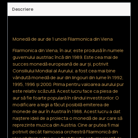
a
Descriere
Filarmonicii
Descriere
din
Viena
Monedă de aur de 1 uncie Filarmonica din Viena
Filarmonica din Viena, în aur, este produsă în numele
guvernului austriac încă din 1989. Este cea mai de
succes monedă europeană de aur și, potrivit
Consiliului Mondial al Aurului, a fost cea mai bine
vândută monedă de aur din lingouri din lume în 1992,
1995, 1996 și 2000. Prima pentru valoarea aurului pur
este relativ scăzută. Acest lucru face ca piesa de
aur să fie foarte populară în rândul investitorilor. O
modificare a legii a făcut posibilă emiterea de
monede de aur în Austria în 1988. Acest lucru a dat
naștere ideii de a proiecta o monedă de aur care să
reprezinte muzica din Austria. Cine ar putea fi mai
potrivit decât faimoasa orchestră Filarmonică din