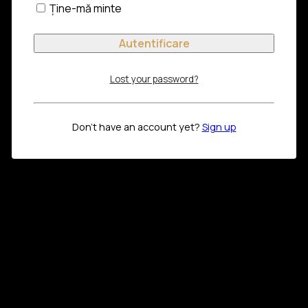
Ține-mă minte
Lost your password?
Don't have an account yet?
Sign up