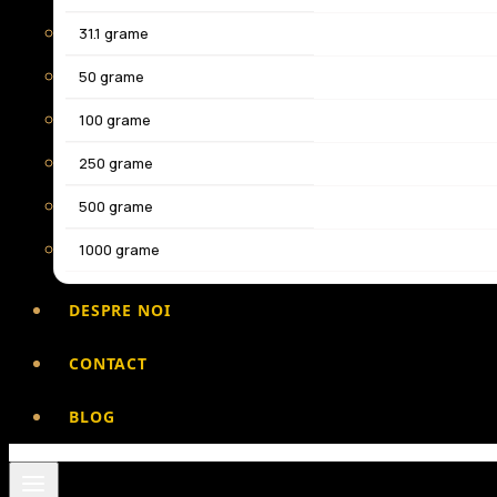
31.1 grame
50 grame
100 grame
250 grame
500 grame
1000 grame
DESPRE NOI
CONTACT
BLOG