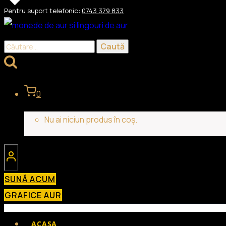
Skip
Pentru suport telefonic:
0743 379 833
to
content
Caută
după:
0
Nu ai niciun produs în coș.
SUNĂ ACUM
GRAFICE AUR
ACASA