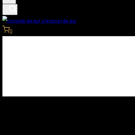
0
Monede de aur