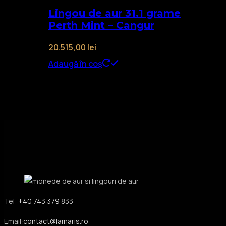
Lingou de aur 31.1 grame
Perth Mint – Cangur
20.515,00
lei
Adaugă în coș
Tel:
+40 743 379 833
Email:
contact@lamaris.ro