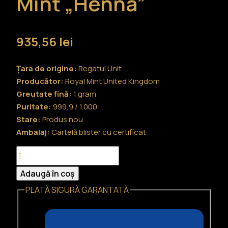
Mint „Henna”
935,56
lei
Țara de origine:
Regatul Unit
Producător:
Royal Mint United Kingdom
Greutate fină:
1 gram
Puritate:
999,9 / 1.000
Stare:
Produs nou
Ambalaj:
Cartelă blister cu certificat
Cantitate
Lingou
Adaugă în coș
de
PLATĂ SIGURĂ GARANTATĂ
aur
de