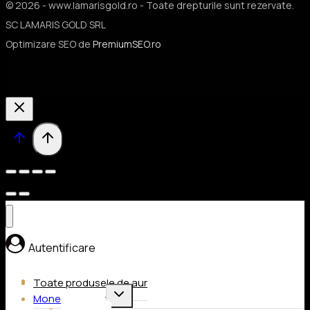
© 2026 - www.lamarisgold.ro - Toate drepturile sunt rezervate.
SC LAMARIS GOLD SRL
Optimizare SEO de
PremiumSEO.ro
Autentificare
ACASA
Toate produsele de aur
Toggle
Monede de aur
child
Ducat