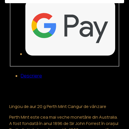
Descriere
Descriere
Lingou de aur 20 g Perth Mint Cangur de vânzare
Perth Mint este cea mai veche monetărie din Australia.
A fost fondată în anul 1896 de Sir John Forrest în orașul