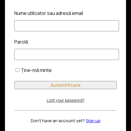
Cangur
Nume utilizator sau adresă email
Parolă
Ține-mă minte
Lost your password?
Don't have an account yet?
Sign up