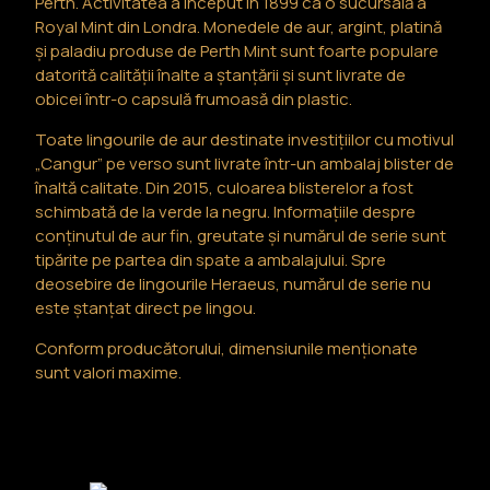
Perth. Activitatea a început în 1899 ca o sucursală a
Royal Mint din Londra. Monedele de aur, argint, platină
și paladiu produse de Perth Mint sunt foarte populare
datorită calității înalte a ștanțării și sunt livrate de
obicei într-o capsulă frumoasă din plastic.
Toate lingourile de aur destinate investițiilor cu motivul
„Cangur” pe verso sunt livrate într-un ambalaj blister de
înaltă calitate. Din 2015, culoarea blisterelor a fost
schimbată de la verde la negru. Informațiile despre
conținutul de aur fin, greutate și numărul de serie sunt
tipărite pe partea din spate a ambalajului. Spre
deosebire de lingourile Heraeus, numărul de serie nu
este ștanțat direct pe lingou.
Conform producătorului, dimensiunile menționate
sunt valori maxime.
Produse similare