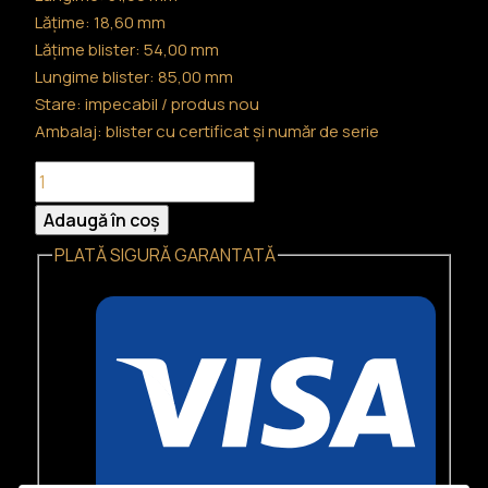
Lățime: 18,60 mm
Lățime blister: 54,00 mm
Lungime blister: 85,00 mm
Stare: impecabil / produs nou
Ambalaj: blister cu certificat și număr de serie
Cantitate
Lingou
Adaugă în coș
de
PLATĂ SIGURĂ GARANTATĂ
aur
20
grame
Perth
Mint
–