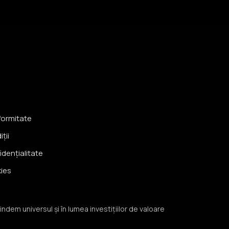
formitate
ții
idențialitate
kies
indem universul și în lumea investițiilor de valoare