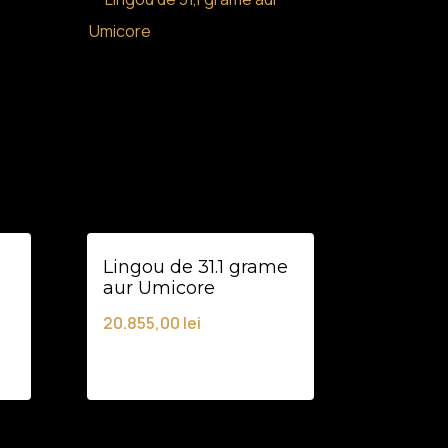
Lingou de 31.1 grame
aur Umicore
20.855,00
lei