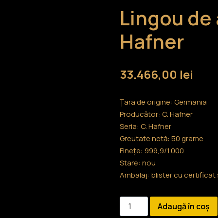
Lingou de 
Hafner
33.466,00
lei
Țara de origine: Germania
Producător: C. Hafner
Seria: C. Hafner
Greutate netă: 50 grame
Finețe: 999,9/1.000
Stare: nou
Ambalaj: blister cu certificat
Cantitate
Adaugă în coș