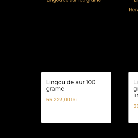
Lingou de aur 100
L
grame
g
l
66.223,00
lei
6