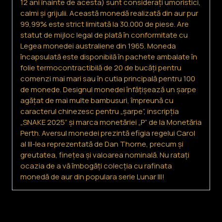
12 ani înainte de acesta) sunt considerați umoristici,
calmi și grijulii. Această monedă realizată din aur pur
99,99% este strict limitată la 30.000 de piese. Are
statut de mijloc legal de plată în conformitate cu
Legea monedei australiene din 1965. Moneda
încapsulată este disponibilă în pachete ambalate în
folie termocontractibilă de 20 de bucăți pentru
comenzi mai mari sau în cutia principală pentru 100
de monede. Designul monedei înfățișează un șarpe
agățat de mai multe bambusuri, împreună cu
caracterul chinezesc pentru „șarpe”, inscripția
„SNAKE 2025” și marca monetăriei „P” de la Monetăria
Perth. Aversul monedei prezintă efigia regelui Carol
al III-lea reprezentată de Dan Thorne, precum și
greutatea, finețea și valoarea nominală. Nu ratați
ocazia de a vă îmbogăți colecția cu rafinata
monedă de aur din populara serie Lunar III!
Produse similare