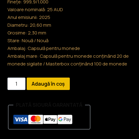
Finețe: 999,9/1.000
Valoare nominală: 25 AUD
Anul emisiunii: 2025
Diametru: 20,60 mm
Grosime: 2,30 mm
Stare: Nouă / Nouă
Ambalaj: Capsulă pentru monede
Ambalaj mare: Capsulă pentru monede conținând 20 de
monede sigilate / Masterbox conținând 100 de monede
Cantitate
Adaugă în coș
Monedă
de
PLATĂ SIGURĂ GARANTATĂ
aur
de
1/4