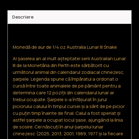
oz
Australia
Descriere
Lunar
Descriere
III
Șarpe
Monedă de aur de 1/4 oz Australia Lunar III Snake
Al șaselea an al mult așteptatei serii Australian Lunar
III de la Monetăria din Perth este sărbătorit cu
următorul animal din calendarul zodiacal chinezesc,
șarpele. Legenda spune că împăratul a ordonat o
cursă între toate animalele de pe pământ pentru a
determina care 12 poziții din calendarul lunar ar
trebui ocupate. Șarpele s-a înfășurat în jurul
piciorului calului în timpul cursei și a sărit de pe picior
cu puțin timp înainte de final. Calul a fost speriat și
astfel șarpele a ocupat locul șase, ajungând la linia
de sosire. Cei născuți în anul șarpelui lunar
chinezesc (2025, 2013, 2001, 1989, 1977 și la fiecare