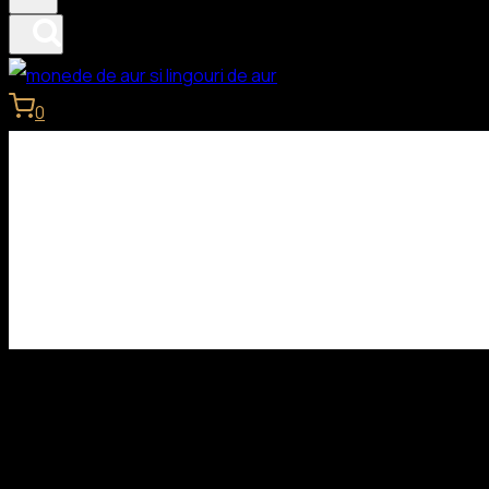
0
Lingouri de aur