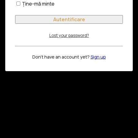
Ține-mă minte
Lost your password?
Don't have an account yet?
Sign up