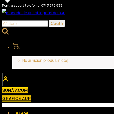
Skip
Pentru suport telefonic:
0743 379 833
to
content
Caută
după:
0
Nu ai niciun produs în coș.
SUNĂ ACUM
GRAFICE AUR
ACASA