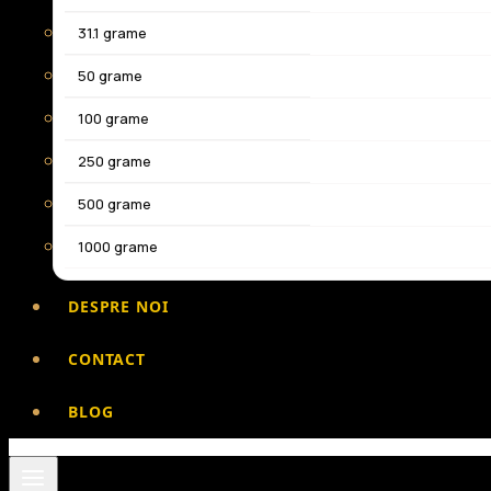
31.1 grame
50 grame
100 grame
250 grame
500 grame
1000 grame
DESPRE NOI
CONTACT
BLOG