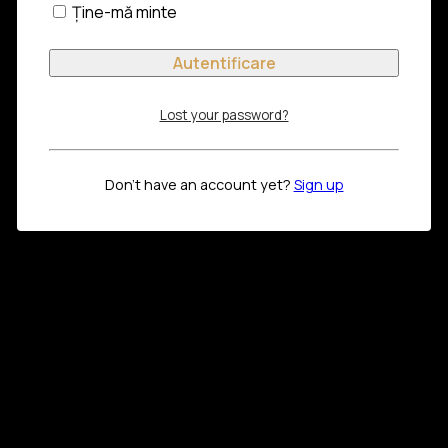
Ține-mă minte
Lost your password?
Don't have an account yet?
Sign up