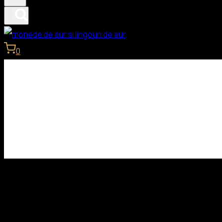
0
Lingouri de aur