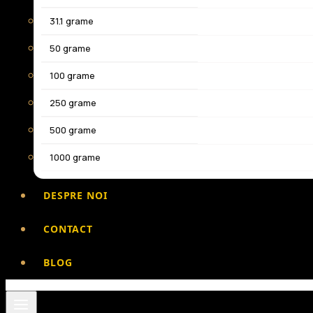
31.1 grame
50 grame
100 grame
250 grame
500 grame
1000 grame
DESPRE NOI
CONTACT
BLOG