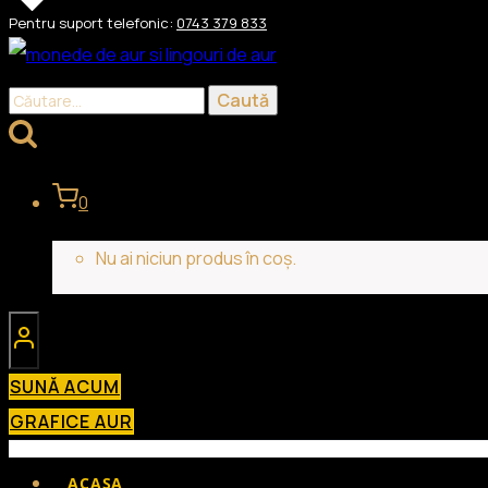
Skip
Pentru suport telefonic:
0743 379 833
to
content
Caută
după:
0
Nu ai niciun produs în coș.
SUNĂ ACUM
GRAFICE AUR
ACASA