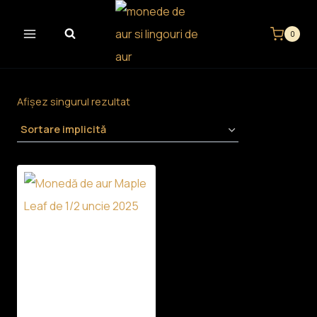
Skip
to
0
content
Afișez singurul rezultat