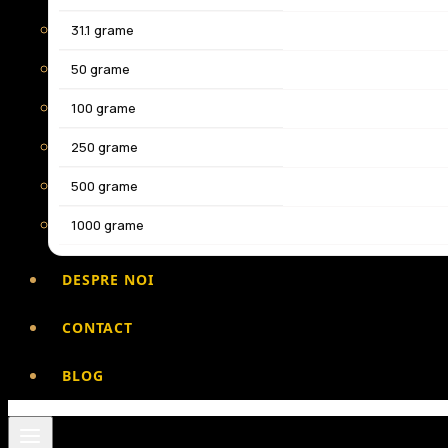
31.1 grame
50 grame
100 grame
250 grame
500 grame
1000 grame
DESPRE NOI
CONTACT
BLOG