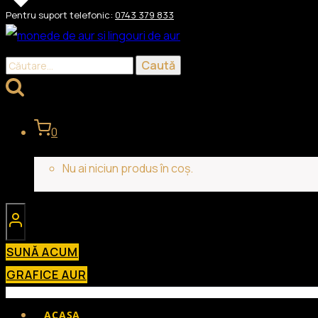
Skip
Pentru suport telefonic:
0743 379 833
to
content
Caută
după:
0
Nu ai niciun produs în coș.
SUNĂ ACUM
GRAFICE AUR
ACASA