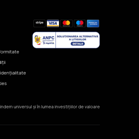
formitate
ții
idențialitate
kies
indem universul și în lumea investițiilor de valoare