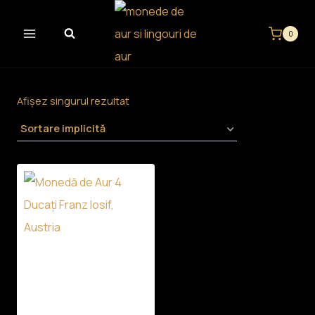
Skip
to
0
content
Afișez singurul rezultat