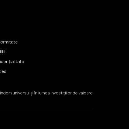
formitate
ții
idențialitate
kies
indem universul și în lumea investițiilor de valoare