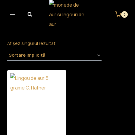
Skip
to
0
content
Afișez singurul rezultat