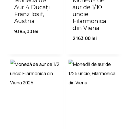
Monedă de
Monedă de
Aur 4 Ducați
aur de 1/10
Franz Iosif,
uncie
Austria
Filarmonica
din Viena
9.185,00
lei
2.163,00
lei