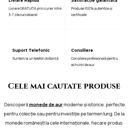
Livrare Rapidă
Satisfacție garantată
Livrare GRATUITA prin curier intre
Produse 100% autentice și
3-7 zile lucratoare!
certificate
Suport Telefonic
Consiliere
Suntem la un telefon distanță
Consiliere profesională pentru
achiziții de aur
Cele mai cautate produse
Descoperă
monede de aur
moderne și istorice, perfecte
pentru colecție sau pentru investiție pe termen lung. De la
monede românești la cele internaționale, fiecare produs