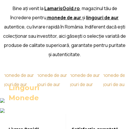
Bine ați venit la
LamarisGold.ro
, magazinul tău de
încredere pentru
monede de aur
și
lingouri de aur
autentice, cu livrare rapidă în România. Indiferent dacă ești
colecționar sau investitor, aici găsești o selecție variată de
produse de calitate superioară, garantate pentru puritate
și autenticitate.
Lingouri
Vezi toate
Monede
Vezi toate